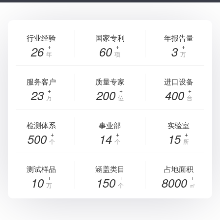
行业经验
国家专利
年报告量
26
60
3
年
项
万
服务客户
质量专家
进口设备
23
200
400
万
位
台
检测体系
事业部
实验室
500
14
15
个
个
所
测试样品
涵盖类目
占地面积
10
150
8000
万
个
㎡