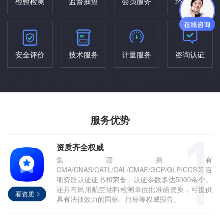
检验检测
监督抽查
会员服务
环评治理
安全评价
技术服务
计量服务
咨询认证
服务优势
资质齐全权威
集团拥有
CMA/CNAS/CATL/CAL/CMAF/GCP/GLP/CCS等百
项资质认证证书和荣誉，认证参数多达5000余个。
还具有民用航空油料检测单位批准函资质，可提供
看资质
具有法律效力的国标、行标等权威报告。