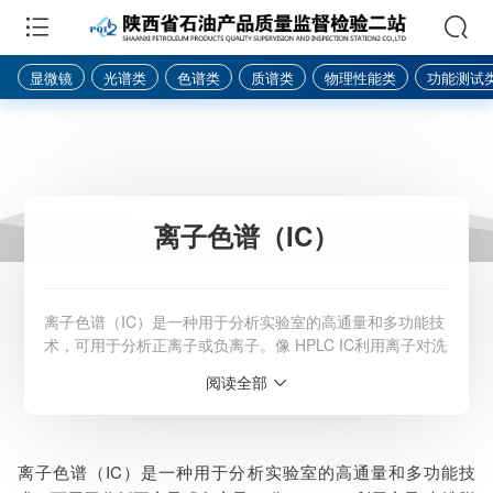
显微镜
光谱类
色谱类
质谱类
物理性能类
功能测试
离子色谱（IC）
离子色谱（IC）是一种用于分析实验室的高通量和多功能技
术，可用于分析正离子或负离子。像 HPLC IC利用离子对洗
脱液（通常是缓冲水）和固定相（带有带电荷官能团的多孔
阅读全部
固体载体）的固有亲和力。 本质上，使用泵来提供溶剂的
连续流动，将溶解的样品引入其中。 样品进入溶剂流后，
它将通过分析柱。 然后根据其对色谱柱的亲和力分离样品
混合物中存在的离子。 分离样品中
离子色谱（IC）是一种用于分析实验室的高通量和多功能技