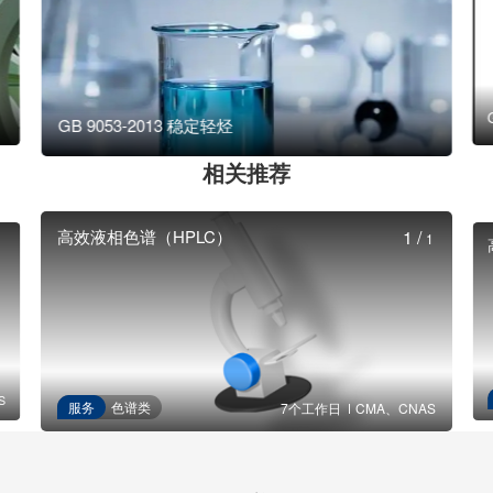
GB 9053-2013 稳定轻烃
相关推荐
高效液相色谱（HPLC）
1
/
1
S
服务
色谱类
7个工作日
CMA、CNAS