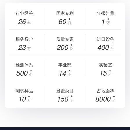
行业经验
国家专利
年报告量
26
60
1
年
项
万
服务客户
质量专家
进口设备
23
200
400
万
位
台
检测体系
事业部
实验室
500
14
15
个
个
所
测试样品
涵盖类目
占地面积
10
150
8000
万
个
㎡