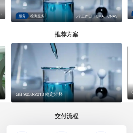
S
服务
检测服务
5个工作日
CMA、CNAS
推荐方案
GB 9053-2013 稳定轻烃
交付流程