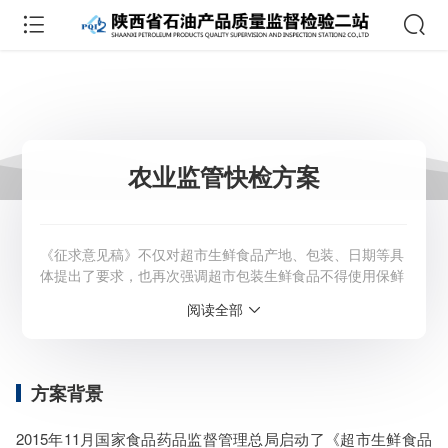
农业监管快检方案
《征求意见稿》不仅对超市生鲜食品产地、包装、日期等具
体提出了要求，也再次强调超市包装生鲜食品不得使用保鲜
剂、防腐剂等食品添加剂以及非食用物质。
阅读全部
服务范围：全国
检测周期：5-7个工作日，可加急
相关资质：可提供CMA、CNAS检测报告
方案背景
服务模式：快递寄样、现场取样、人工送样
服务对象：企事业单位、高等院校、科研院所
2015年11月国家食品药品监督管理总局启动了《超市生鲜食品
服务方向：采购销售、竞标投标、生产研发、科研数据、诊