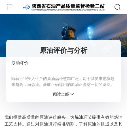
原油评价与分析
原油评价
随着行业投入生产的原油品种愈加广泛，对于其要求也就越
来越高，而炼油厂获取正确适用的原油正是这一切的基础。
石油二站能为你提供全套完整的原油数据分析和灵活的评价
阅读全部
解决方案，用以证明原油数据符合加工要求的承诺，并帮助
你确保质量和实现效益最大化。详情请咨询客服：4009-
621-929
我们提供高质量的原油评价服务，为炼油环节提供有效的炼油
服务范围：全国
工艺支持。通过对原油进行精准切割，了解原油的组成以及其
检测周期：5-7个工作日，可加急