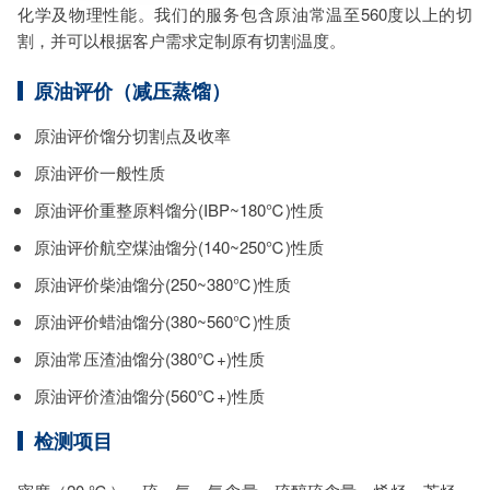
化学及物理性能。我们的服务包含原油常温至560度以上的切
相关资质：可提供CMA、CNAS检测报告
割，并可以根据客户需求定制原有切割温度。
服务模式：快递寄样、现场取样、人工送样
服务对象：企事业单位、高等院校、科研院所
原油评价（减压蒸馏）
服务方向：采购销售、竞标投标、生产研发、科研数据、诊
断优化、司法服务
检测标准：国家标准、行业标准、企业标准、地方标准、国
原油评价馏分切割点及收率
外标准、非标定制
原油评价一般性质
原油评价重整原料馏分(IBP~180℃)性质
原油评价航空煤油馏分(140~250℃)性质
原油评价柴油馏分(250~380℃)性质
原油评价蜡油馏分(380~560℃)性质
原油常压渣油馏分(380℃+)性质
原油评价渣油馏分(560℃+)性质
检测项目