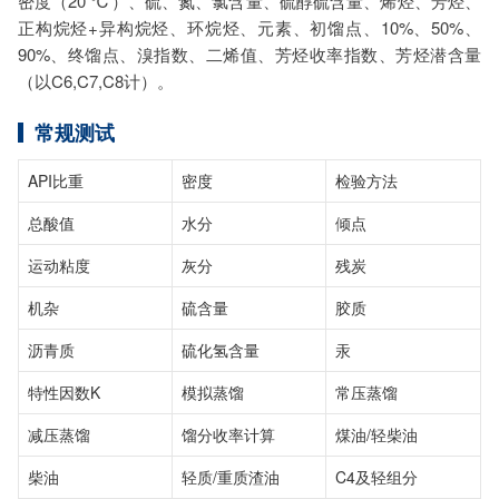
密度（20 ℃）、硫、氮、氯含量、硫醇硫含量、烯烃、芳烃、
正构烷烃+异构烷烃、环烷烃、元素、初馏点、10%、50%、
90%、终馏点、溴指数、二烯值、芳烃收率指数、芳烃潜含量
（以C6,C7,C8计）。
常规测试
API比重
密度
检验方法
总酸值
水分
倾点
运动粘度
灰分
残炭
机杂
硫含量
胶质
沥青质
硫化氢含量
汞
特性因数K
模拟蒸馏
常压蒸馏
减压蒸馏
馏分收率计算
煤油/轻柴油
柴油
轻质/重质渣油
C4及轻组分