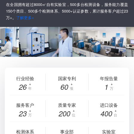
在全国拥有超过8000㎡自有实验室，500多台检测设备，服务能力覆盖
150个类目、500多个检测体系、5000+认证参数，累计服务客户超过23
万+。
了解更多»
行业经验
国家专利
年报告量
26
60
1
年
项
万
服务客户
质量专家
进口设备
23
200
400
万
位
台
检测体系
事业部
实验室