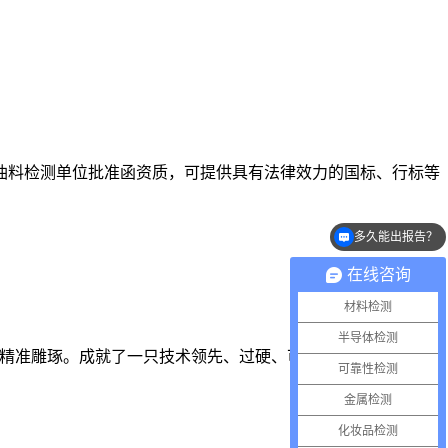
航空油料检测单位批准函资质，可提供具有法律效力的国标、行标等
多久能出报告？
需要多少样品？
在线咨询
材料检测
半导体检测
步都精准雕琢。成就了一只技术领先、过硬、可信赖的能打胜仗的
可靠性检测
金属检测
化妆品检测