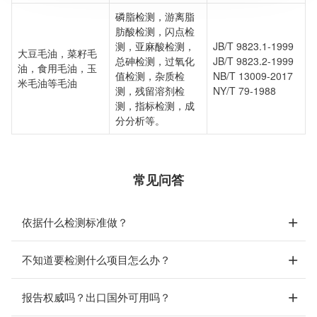
检测周期：5-7个工作日，可加急
磷脂检测，游离脂
相关资质：可提供CMA、CNAS检测报告
肪酸检测，闪点检
服务模式：快递寄样、现场取样、人工送样
测，亚麻酸检测，
JB/T 9823.1-1999
大豆毛油，菜籽毛
服务对象：企事业单位、高等院校、科研院所
总砷检测，过氧化
JB/T 9823.2-1999
油，食用毛油，玉
服务方向：采购销售、竞标投标、生产研发、科研数据、诊
值检测，杂质检
NB/T 13009-2017
米毛油等毛油
断优化、司法服务
测，残留溶剂检
NY/T 79-1988
检测标准：国家标准、行业标准、企业标准、地方标准、国
测，指标检测，成
外标准、非标定制
分分析等。
常见问答
依据什么检测标准做？
不知道要检测什么项目怎么办？
报告权威吗？出口国外可用吗？