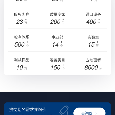
服务客户
质量专家
进口设备
23
200
400
万
位
台
检测体系
事业部
实验室
500
14
15
个
个
所
测试样品
涵盖类目
占地面积
10
150
8000
万
个
㎡
提交您的需求并询价
去询价