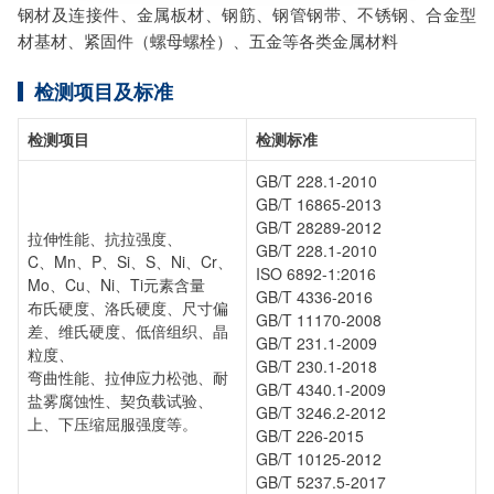
钢材及连接件、金属板材、钢筋、钢管钢带、不锈钢、合金型
断优化、司法服务
材基材、紧固件（螺母螺栓）、五金等各类金属材料
检测标准：国家标准、行业标准、企业标准、地方标准、国
外标准、非标定制
检测项目及标准
检测项目
检测标准
GB/T 228.1-2010
GB/T 16865-2013
GB/T 28289-2012
拉伸性能、抗拉强度、
GB/T 228.1-2010
C、Mn、P、Si、S、Ni、Cr、
ISO 6892-1:2016
Mo、Cu、Ni、Ti元素含量
GB/T 4336-2016
布氏硬度、洛氏硬度、尺寸偏
GB/T 11170-2008
差、维氏硬度、低倍组织、晶
GB/T 231.1-2009
粒度、
GB/T 230.1-2018
弯曲性能、拉伸应力松弛、耐
GB/T 4340.1-2009
盐雾腐蚀性、契负载试验、
GB/T 3246.2-2012
上、下压缩屈服强度等。
GB/T 226-2015
GB/T 10125-2012
GB/T 5237.5-2017