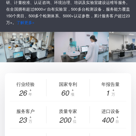
研、计量校准、认证咨询、环境治理、培训及实验室建设运维等服务。
在全国拥有超过8000㎡自有实验室，500多台检测设备，服务能力覆盖
150个类目、500多个检测体系、5000+认证参数，累计服务客户超过23
万+。
了解更多»
行业经验
国家专利
年报告量
26
60
1
年
项
万
服务客户
质量专家
进口设备
23
200
400
万
位
台