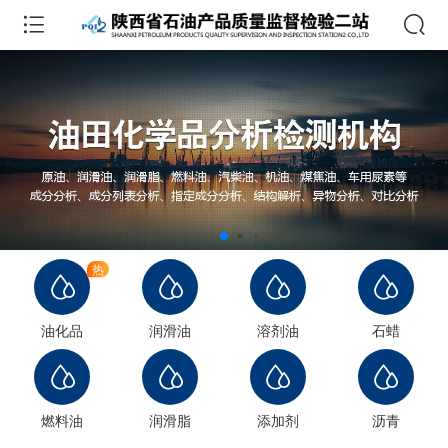
热
油化品
润滑油
溶剂油
石蜡
燃料油
润滑脂
添加剂
沥青