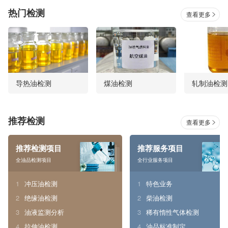
热门检测
查看更多
导热油检测
煤油检测
轧制油检测
推荐检测
查看更多
推荐检测项目
推荐服务项目
全油品检测项目
全行业服务项目
1
冲压油检测
1
特色业务
2
绝缘油检测
2
柴油检测
3
油液监测分析
3
稀有惰性气体检测
4
拉伸油检测
4
油品标准制定